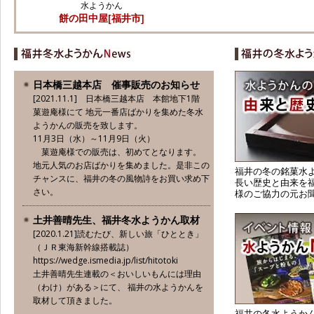
水ようかん
餅の田中屋[福井市]
日本橋三越本店 催事販売のお知らせ
[2021.11.1] 日本橋三越本店 本館地下1階
菓遊庵様にて 地元一番店ばかりを集めた冬水
ようかんの販売を致します。
11月3日（水）～11月9日（火）
菓遊庵様での販売は、初めてとなります。
地元人気のお店ばかりを集めました。是非この
福井の冬の銘菓水
チャンスに、福井の冬の風物詩をお買い求め下
長い歴史と由来を
さい。
様のご協力の元お
土井善晴先生、福井冬水ようかん取材
[2020.1.21]読むたび、新しい旅「ひととき」
（ＪＲ東海新幹線搭載誌）
https://wedge.ismedia.jp/list/hitotoki
土井善晴先生連載の＜おいしいもんには理由
（わけ）がある＞にて、 福井の水ようかんを
取材して頂きました。
福井の冬水ようか