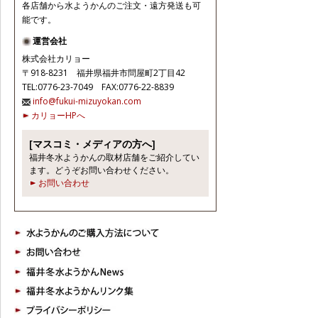
各店舗から水ようかんのご注文・遠方発送も可
日本橋三越本店 催事場で開催される「あんこ
能です。
博覧会」にて、老舗ばかりを集めた福井冬水よ
うかんの販売を致します。
運営会社
人気のお店が、東京で一堂に販売されるめっ
株式会社カリョー
たにないチャンス！ご来場お待ちしておりま
〒918-8231 福井県福井市問屋町2丁目42
す。
TEL:0776-23-7049 FAX:0776-22-8839
info@fukui-mizuyokan.com
虎屋文庫著者「ようかん」の本に、福井
カリョーHPへ
冬水ようかんが掲載されました。
[2019.11.12]
[マスコミ・メディアの方へ]
羊羹を知り尽くす一冊。全国の羊羹として、紹
福井冬水ようかんの取材店舗をご紹介してい
介されました。
ます。どうぞお問い合わせください。
https://www.toraya-
お問い合わせ
group.co.jp/toraya/bunko/activity/19-10-31/
日本橋三越本店様販売会
[2018.11.5] 11月14日（水）～11月２０日
（火）
日本橋三越本店 銀座線口にて地元で人気の、
老舗冬水ようかん7店舗販売いたします。
2018年秋からの販売について
[2018.11.1]今季より各店舗への直接注文とな