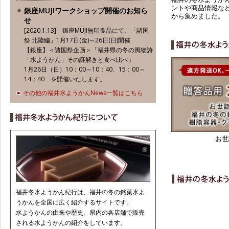
ントや商品情報な
銀座MUJIワークショップ開催のお知ら
から集めました。
せ
[2020.1.13] 銀座MUJI無印良品にて、「諸国
祭 北陸編」1月17日(金)～26日(日) 開催
【銀座】＜諸国祭企画＞「福井県の冬の風物詩
「水ようかん」その謎解きと食べ比べ」
1月26日（日）10：00～10：40、15：00～
14：40 を開催いたします。
お申し込みは、以下よりお願い致します。
その他の福井水ようかんNews一覧はこちら
https://www.muji.com/jp/ja/event/event_detail/
新宿伊勢丹販売のお知らせ
[2019.12.27] 今年も新宿伊勢丹地下1階
お世
「今め菓子」にて 地元一番店ばかりを集めた
冬水ようかんの販売を致します。
1月8日（水）～1月14日（火）
人気のお店が、東京で一堂に販売されるめっ
たにないチャンス！ご来店お待ちしておりま
す。
福井冬水ようかん紀行は、福井の冬の銘菓水よ
うかんを全国に広く紹介するサイトです。
「あんこ博覧会」出店
水ようかんの由来や歴史、県内の各店舗で販売
[2019.11.12] ＜日本橋三越本店＞ 11月20日
される水ようかんの紹介をしています。
（水）～11月25日（火）