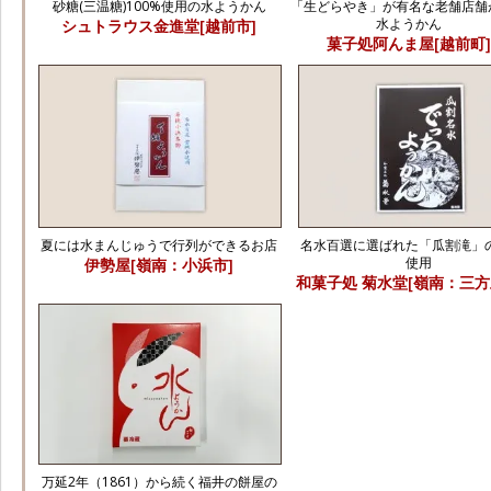
砂糖(三温糖)100%使用の水ようかん
「生どらやき」が有名な老舗店舗
水ようかん
シュトラウス金進堂[越前市]
菓子処阿んま屋[越前町
夏には水まんじゅうで行列ができるお店
名水百選に選ばれた「瓜割滝」
使用
伊勢屋[嶺南：小浜市]
和菓子処 菊水堂[嶺南：三方
万延2年（1861）から続く福井の餅屋の