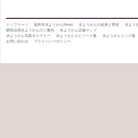
ります。
ご発注方法は追ってお知らせ予定です。
ネットショップ販売今季終了時期のお知
トップページ
福井冬水ようかんNews
水ようかんの由来と歴史
水よう
らせ
[2018.2.20]当サイトの今季「冬水ようか
贈答品用水ようかんのご案内
水ようかん店舗マップ
ん」の販売は、2月末日までとなります。
水ようかん写真ギャラリー
水ようかんエピソード集
水ようかんリンク集
今月中のご注文、お待ちしております。
お問い合わせ
プライバシーポリシー
ネットショップ販売再開のお知らせ
[2018.2.19]福井県内大雪の影響による流通が
通常にもどりましたので「冬水ようかん」の販
売を再開いたしました。
お客様からのお見舞いのお言葉有難うございま
した。
ネットショップ販売一時休止のお知らせ
[2018.2.7]福井県内、大寒波の影響による大雪
のため、「冬水ようかん」の販売を一時休止い
たします。
県内の交通のマヒ状態が解消され次第再開いた
します。ご迷惑をおかけしますが宜しくお願い
いたします。